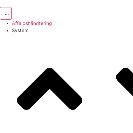
Videre
til
indhold
Affaldshåndtering
System