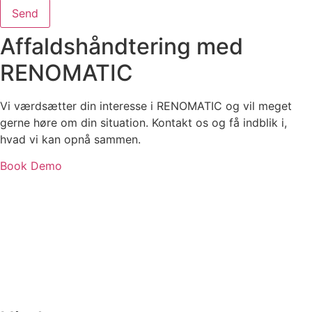
Send
Affaldshåndtering med
RENOMATIC
Vi værdsætter din interesse i RENOMATIC og vil meget
gerne høre om din situation. Kontakt os og få indblik i,
hvad vi kan opnå sammen.
Book Demo
renomatic@rina.org
+45 7214 1214
Sofiendalsvej 5B
9200 Aalborg SV
Danmark