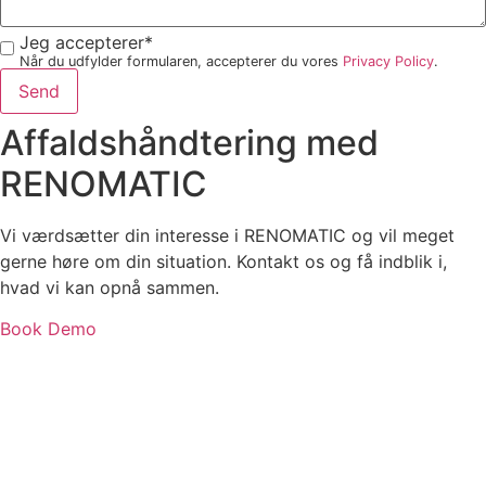
Jeg accepterer*
Når du udfylder formularen, accepterer du vores
Privacy Policy
.
Send
Affaldshåndtering med
RENOMATIC
Vi værdsætter din interesse i RENOMATIC og vil meget
gerne høre om din situation. Kontakt os og få indblik i,
hvad vi kan opnå sammen.
Book Demo
renomatic@rina.org
+45 7214 1214
Sofiendalsvej 5B
9200 Aalborg SV