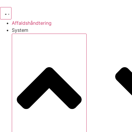
Videre
til
indhold
Affaldshåndtering
System